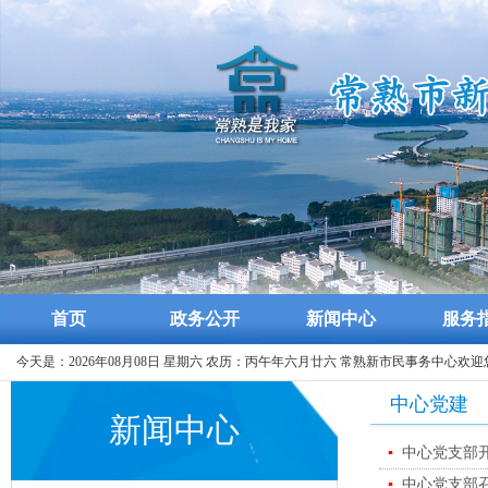
首页
政务公开
新闻中心
服务
今天是：2026年08月08日 星期六 农历：丙午年六月廿六 常熟新市民事务中心欢迎
中心党建
新闻中心
▪
中心党支部开
▪
中心党支部召