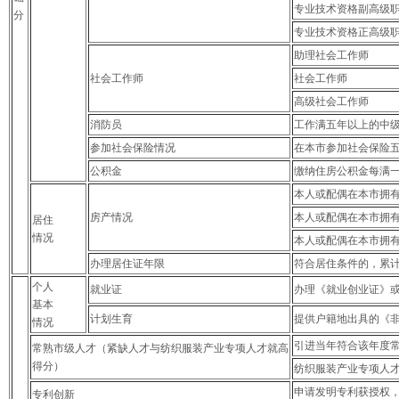
专业技术资格副高级
分
专业技术资格正高级
助理社会工作师
社会工作师
社会工作师
高级社会工作师
消防员
工作满五年以上的中
参加社会保险情况
在本市参加社会保险五
公积金
缴纳住房公积金每满一
本人或配偶在本市拥有自
房产情况
本人或配偶在本市拥有
居住
情况
本人或配偶在本市拥有
办理居住证年限
符合居住条件的，累计
个人
就业证
办理《就业创业证》
基本
计划生育
提供户籍地出具的《非
情况
引进当年符合该年度
常熟市级人才（紧缺人才与纺织服装产业专项人才就高
得分）
纺织服装产业专项人
申请发明专利获授权，
专利创新