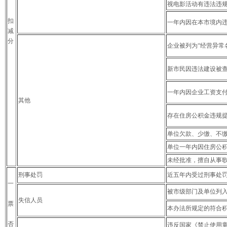
视电影活动有违法违
扣
一年内因在本市境内违
减
分
企业被列为“经营异常
新市民因违法建设被
一年内因企业工资支
其他
存在住房公积金违规
单位欠款、少缴、不缴
单位一年内因住房公积
未经批准，擅自从事
刑事处罚
近五年内受过刑事处
一
被市级部门及单位列
失信人员
票
本办法所规定的符合
否
违反国家《禁止使用