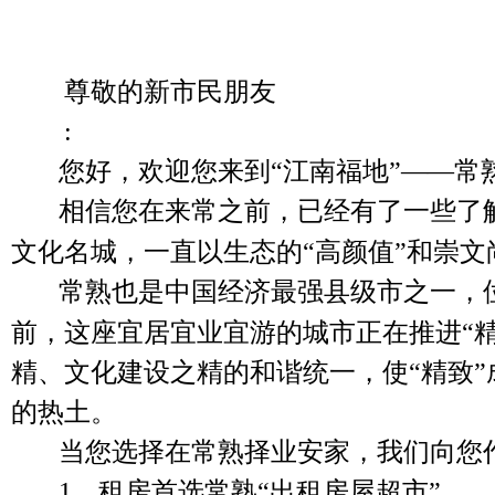
尊敬的新市民朋友
:
您好，欢迎您来到“江南福地”——常
相信您在来常之前，已经有了一些了
文化名城，一直以生态的“高颜值”和崇
常熟也是
中国
经济最强
县级市
之一，
前，这座宜居宜业宜游的城市正在推进“
精、文化建设之精的和谐统一，使“精致
的热土。
当您选择在常熟择业安家，我们向您
1、
租房
首选常熟“出租房屋超市”