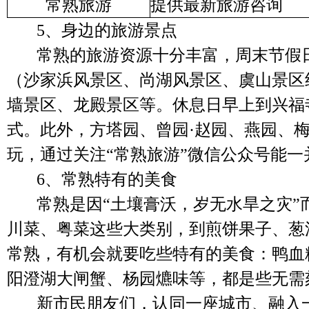
常熟旅游
提供最新旅游咨询
5、
身边的
旅游景点
常熟的旅游资源十分丰富，周末节假
（沙家浜风景区、尚湖风景区、虞山景区
墙景区、龙殿景区等。休息日早上到兴福
式。此外，方塔园、曾园·赵园、燕园、
玩，通过关注“常熟旅游”微信公众号能一
6、
常熟特有的
美食
常熟是因
“
土壤膏沃，岁无水旱之灾
”
川菜、粤菜这些大类别，到煎饼果子、葱
常熟，有机会就要吃些特有的美食：鸭血
阳澄湖大闸蟹、杨园爊味等，都是些无需
新市民朋友们，认同一座城市、融入